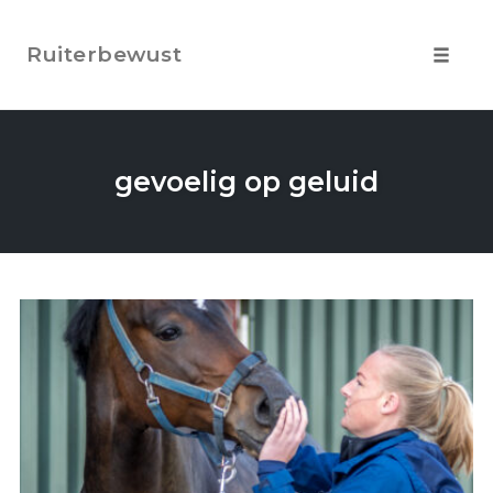
Skip
to
Ruiterbewust
content
Toggle
navigat
gevoelig op geluid