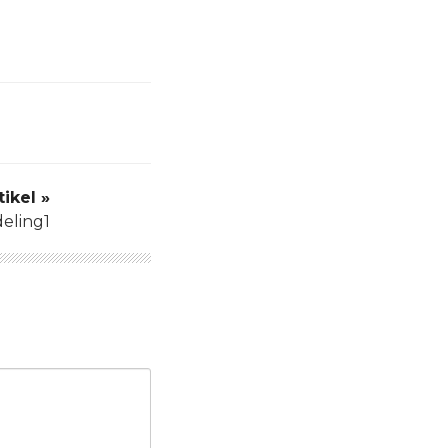
ikel »
eling1