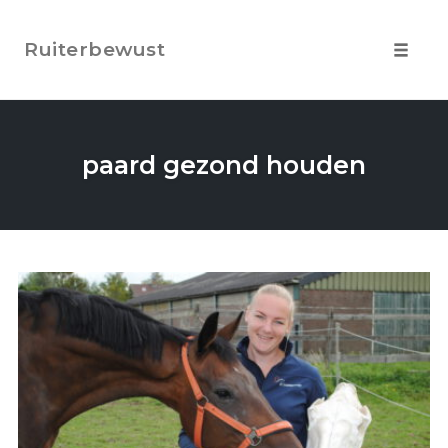
Skip
to
Ruiterbewust
content
Toggle
navigat
paard gezond houden