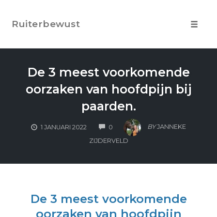
Skip
to
Ruiterbewust
content
Toggle
navigat
De 3 meest voorkomende
oorzaken van hoofdpijn bij
paarden.
COMMENTS
BY
JANNEKE
1 JANUARI 2022
0
ZIJDERVELD
De 3 meest voorkomende
oorzaken van hoofdpijn