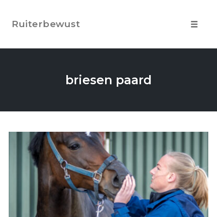
Skip
to
Ruiterbewust
content
Toggle
navigat
briesen paard