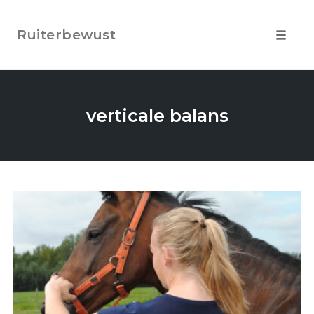
Skip
to
Ruiterbewust
content
Toggle
navigat
verticale balans