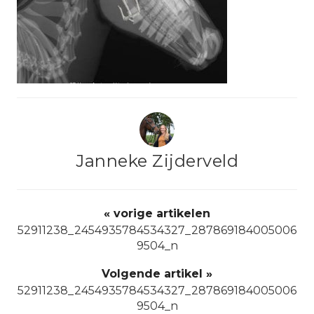
Janneke Zijderveld
« vorige artikelen
52911238_2454935784534327_287869184005006
9504_n
Volgende artikel »
52911238_2454935784534327_287869184005006
9504_n