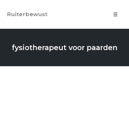
Skip
to
Ruiterbewust
content
Toggle
navigat
fysiotherapeut voor paarden