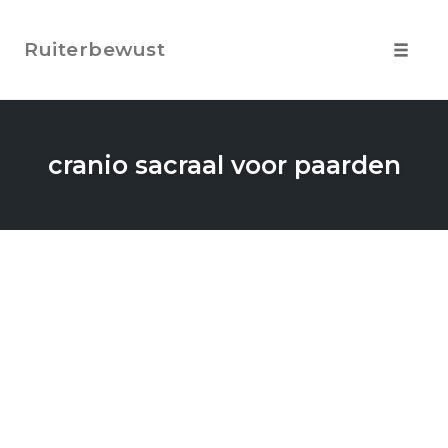
Skip
to
Ruiterbewust
content
Toggle
navigat
cranio sacraal voor paarden