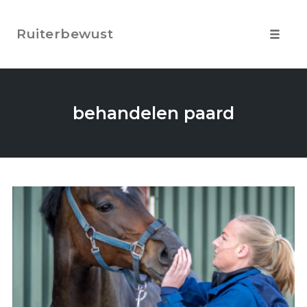
Skip
to
Ruiterbewust
content
Toggle
navigat
behandelen paard