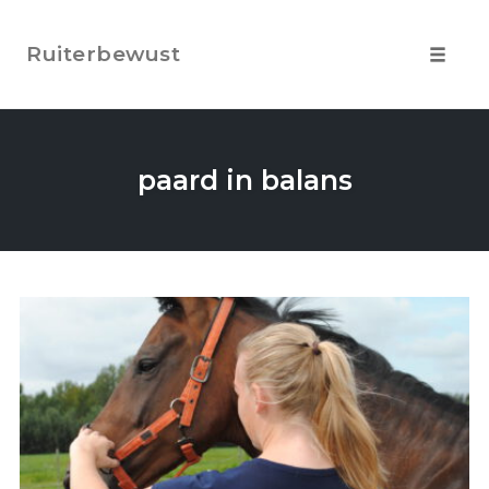
Skip
to
Ruiterbewust
content
Toggle
navigat
paard in balans