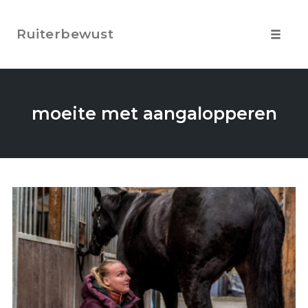
Skip
to
Ruiterbewust
content
Toggle
navigat
moeite met aangalopperen